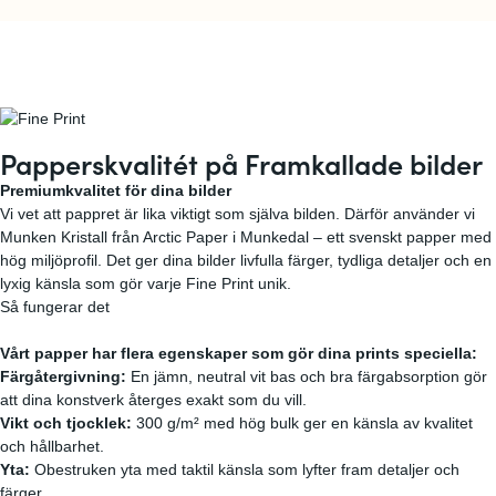
Papperskvalitét på Framkallade bilder
Premiumkvalitet för dina bilder
Vi vet att pappret är lika viktigt som själva bilden. Därför använder vi
Munken Kristall från Arctic Paper i Munkedal – ett svenskt papper med
hög miljöprofil. Det ger dina bilder livfulla färger, tydliga detaljer och en
lyxig känsla som gör varje Fine Print unik.
Så fungerar det
Vårt papper har flera egenskaper som gör dina prints speciella:
Färgåtergivning:
En jämn, neutral vit bas och bra färgabsorption gör
att dina konstverk återges exakt som du vill.
Vikt och tjocklek:
300 g/m² med hög bulk ger en känsla av kvalitet
och hållbarhet.
Yta:
Obestruken yta med taktil känsla som lyfter fram detaljer och
färger.