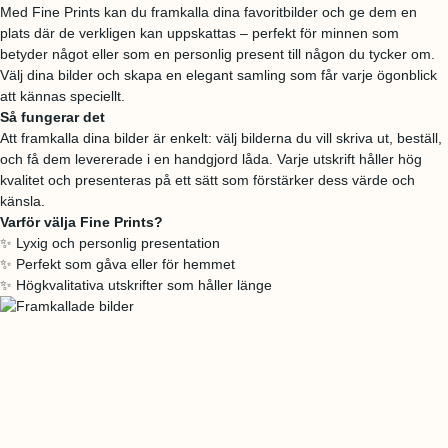
a
Med Fine Prints kan du framkalla dina favoritbilder och ge dem en
.
i
plats där de verkligen kan uppskattas – perfekt för minnen som
F
n
betyder något eller som en personlig present till någon du tycker om.
i
g
Välj dina bilder och skapa en elegant samling som får varje ögonblick
n
å
att kännas speciellt.
l
r
Så fungerar det
å
Att framkalla dina bilder är enkelt: välj bilderna du vill skriva ut, beställ,
d
och få dem levererade i en handgjord låda. Varje utskrift håller hög
a
kvalitet och presenteras på ett sätt som förstärker dess värde och
i
känsla.
n
Varför välja Fine Prints?
g
✨ Lyxig och personlig presentation
å
✨ Perfekt som gåva eller för hemmet
r
✨ Högkvalitativa utskrifter som håller länge