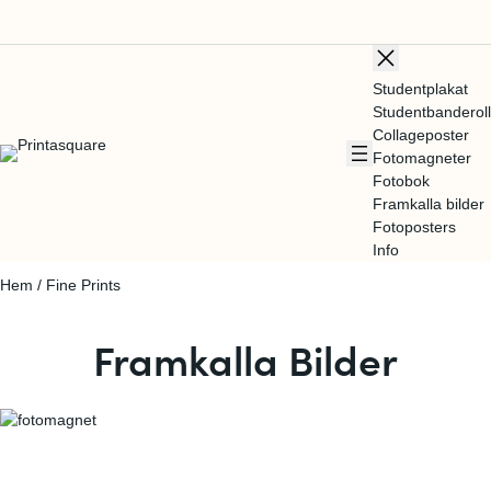
Studentplakat
Studentbanderoll
Collageposter
Fotomagneter
Fotobok
Framkalla bilder
Fotoposters
Info
Hem
/ Fine Prints
Framkalla Bilder
Dina minnen i en liten ask
.