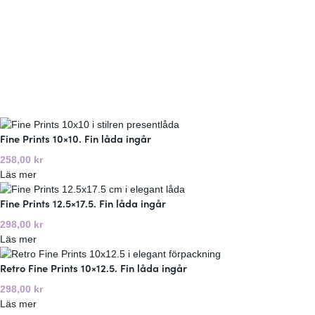
Fine Prints 10×10. Fin låda ingår
258,00
kr
:
Läs mer
F
Fine Prints 12.5×17.5. Fin låda ingår
i
n
298,00
kr
e
:
Läs mer
P
F
r
Retro Fine Prints 10×12.5. Fin låda ingår
i
i
n
298,00
kr
n
e
:
Läs mer
t
P