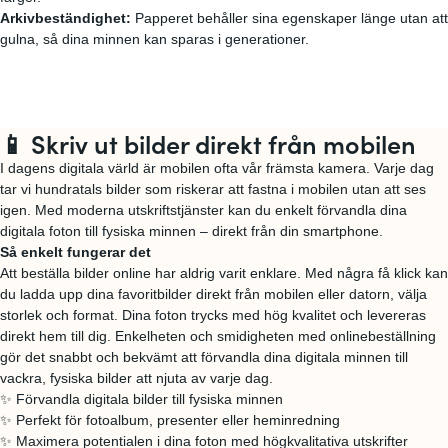
Arkivbeständighet:
Papperet behåller sina egenskaper länge utan att
gulna, så dina minnen kan sparas i generationer.
📱 Skriv ut bilder direkt från mobilen
I dagens digitala värld är mobilen ofta vår främsta kamera. Varje dag
tar vi hundratals bilder som riskerar att fastna i mobilen utan att ses
igen. Med moderna utskriftstjänster kan du enkelt förvandla dina
digitala foton till fysiska minnen – direkt från din smartphone.
Så enkelt fungerar det
Att beställa bilder online har aldrig varit enklare. Med några få klick kan
du ladda upp dina favoritbilder direkt från mobilen eller datorn, välja
storlek och format. Dina foton trycks med hög kvalitet och levereras
direkt hem till dig. Enkelheten och smidigheten med onlinebeställning
gör det snabbt och bekvämt att förvandla dina digitala minnen till
vackra, fysiska bilder att njuta av varje dag.
✨ Förvandla digitala bilder till fysiska minnen
✨ Perfekt för fotoalbum, presenter eller heminredning
✨ Maximera potentialen i dina foton med högkvalitativa utskrifter