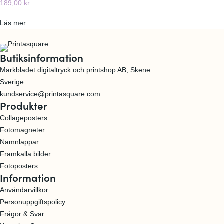
189,00
kr
n
o
l
s
:
Läs mer
a
a
N
p
a
p
Butiksinformation
m
S
Markbladet digitaltryck och printshop AB, Skene.
n
o
Sverige
l
m
kundservice@printasquare.com
a
m
Produkter
p
a
Collageposters
p
r
Fotomagneter
S
l
Namnlappar
o
o
Framkalla bilder
m
v
Fotoposters
m
Information
a
Användarvillkor
r
Personuppgiftspolicy
Frågor & Svar