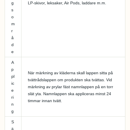
g
LP-skivor, leksaker, Air Pods, laddare m.m.
s
o
m
r
å
d
e
A
p
När märkning av kläderna skall lappen sitta på
pl
tvättrådslappen om produkten ska tvättas. Vid
ic
märkning av prylar fäst namnlappen på en torr
e
slät yta. Namnlappen ska appliceras minst 24
ri
timmar innan tvätt.
n
g
S
ä