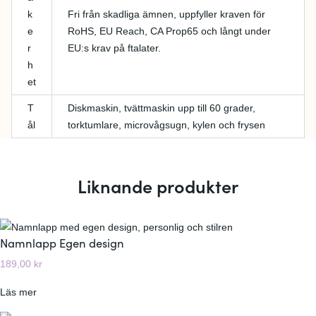
k
Fri från skadliga ämnen, uppfyller kraven för
e
RoHS, EU Reach, CA Prop65 och långt under
r
EU:s krav på ftalater.
h
et
T
Diskmaskin, tvättmaskin upp till 60 grader,
ål
torktumlare, microvågsugn, kylen och frysen
Liknande produkter
Namnlapp Egen design
189,00
kr
:
Läs mer
N