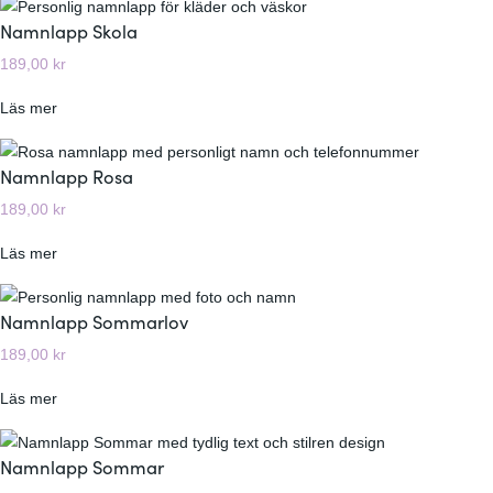
a
Namnlapp Skola
m
189,00
kr
n
l
:
Läs mer
a
N
p
a
Namnlapp Rosa
p
m
E
189,00
kr
n
g
l
e
:
Läs mer
a
n
N
p
d
a
Namnlapp Sommarlov
p
e
m
S
189,00
kr
s
n
k
i
l
o
:
Läs mer
g
a
l
N
n
p
a
a
Namnlapp Sommar
p
m
R