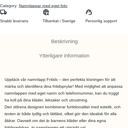
Category:
Namnlappar med eget foto
local_shipping
captive_portal
support_agent
Snabb leverans
Tillverkat i Sverige
Personlig support
Beskrivning
Ytterligare information
Upptäck vår namnlapp Fritids – den perfekta lösningen för att
märka och identifiera dina fritidsprylar! Med möjlighet att anpassa
namnlappen med eget namn och telefonnummer, kan du tryggt
ha koll på dina kläder, leksaker och utrustning.
Den stilrena designen kombinerar funktionalitet med estetik, och
texten är både tydlig och lättläst, vilket gör den idealisk för alla
åldrar. Oavsett om det är barnens kläder eller dina egna
fritidsredskap, är namnlappen ett utmärkt val.