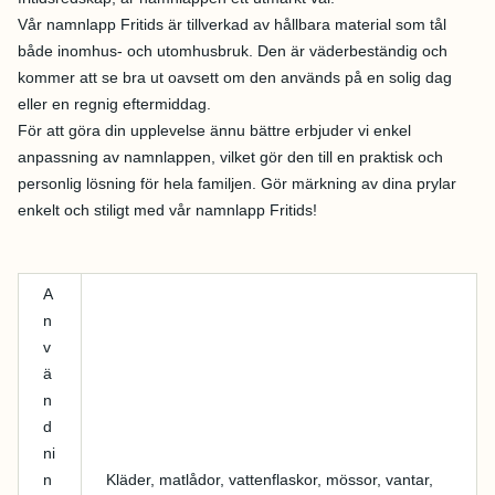
Vår namnlapp Fritids är tillverkad av hållbara material som tål
både inomhus- och utomhusbruk. Den är väderbeständig och
kommer att se bra ut oavsett om den används på en solig dag
eller en regnig eftermiddag.
För att göra din upplevelse ännu bättre erbjuder vi enkel
anpassning av namnlappen, vilket gör den till en praktisk och
personlig lösning för hela familjen. Gör märkning av dina prylar
enkelt och stiligt med vår namnlapp Fritids!
A
n
v
ä
n
d
ni
n
Kläder, matlådor, vattenflaskor, mössor, vantar,