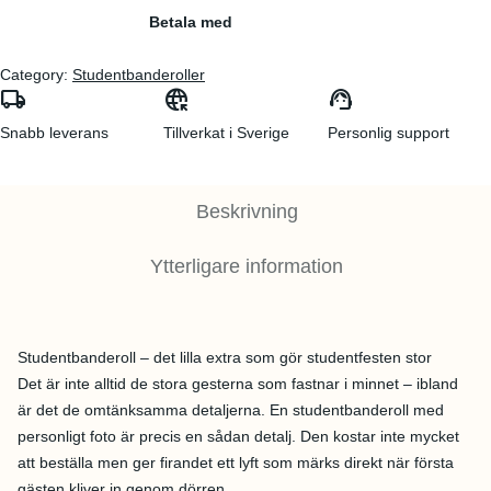
Betala med
Category:
Studentbanderoller
local_shipping
captive_portal
support_agent
Snabb leverans
Tillverkat i Sverige
Personlig support
Beskrivning
Ytterligare information
Studentbanderoll – det lilla extra som gör studentfesten stor
Det är inte alltid de stora gesterna som fastnar i minnet – ibland
är det de omtänksamma detaljerna. En studentbanderoll med
personligt foto är precis en sådan detalj. Den kostar inte mycket
att beställa men ger firandet ett lyft som märks direkt när första
gästen kliver in genom dörren.