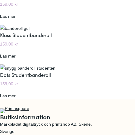
u
159,00
kr
a
d
t
e
:
Läs mer
r
n
R
e
t
o
Klass Studentbanderoll
n
b
s
d
159,00
kr
a
a
S
n
k
t
:
Läs mer
d
l
u
K
e
a
d
l
Dots Studentbanderoll
r
s
e
a
o
s
159,00
kr
n
s
l
i
t
s
l
s
:
Läs mer
b
S
k
D
a
t
S
o
n
u
Butiksinformation
t
t
d
d
Markbladet digitaltryck och printshop AB, Skene.
u
s
e
e
Sverige
d
S