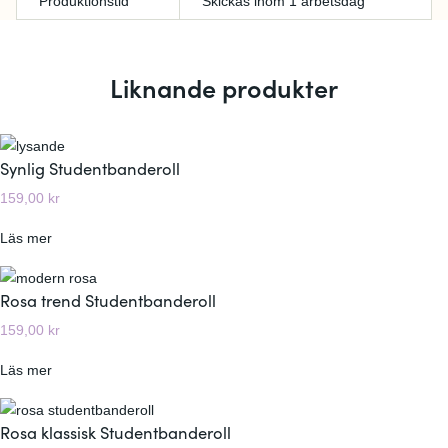
Produktionstid
Skickas inom 1 arbetsdag
Liknande produkter
Synlig Studentbanderoll
159,00
kr
:
Läs mer
S
y
Rosa trend Studentbanderoll
n
159,00
kr
l
i
:
Läs mer
g
R
S
o
Rosa klassisk Studentbanderoll
t
s