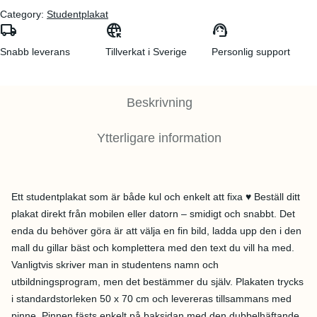
Category:
Studentplakat
g
d
local_shipping
captive_portal
support_agent
l
e
Snabb leverans
Tillverkat i Sverige
Personlig support
i
p
g
r
Beskrivning
a
i
p
s
Ytterligare information
r
e
i
t
s
ä
Ett studentplakat som är både kul och enkelt att fixa ♥ Beställ ditt
e
r
plakat direkt från mobilen eller datorn – smidigt och snabbt. Det
t
:
enda du behöver göra är att välja en fin bild, ladda upp den i den
mall du gillar bäst och komplettera med den text du vill ha med.
v
3
Vanligtvis skriver man in studentens namn och
a
5
utbildningsprogram, men det bestämmer du själv. Plakaten trycks
r
9
i standardstorleken 50 x 70 cm och levereras tillsammans med
pinne. Pinnen fästs enkelt på baksidan med den dubbelhäftande