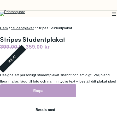
Hem
/
Studentplakat
/ Stripes Studentplakat
Stripes Studentplakat
D
D
399,00
kr
359,00
kr
e
e
REA!
t
t
u
n
Designa ett personligt studentplakat snabbt och smidigt. Välj bland
r
u
flera mallar, lägg till foto och namn i tydlig text – beställ ditt plakat idag!
s
v
Skapa
p
a
r
r
u
a
Betala med
n
n