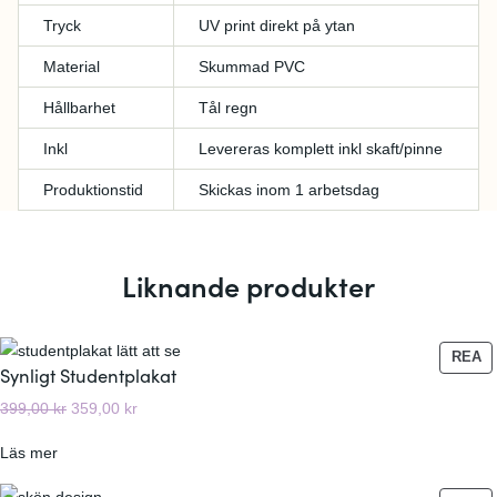
Tryck
UV print direkt på ytan
Material
Skummad PVC
Hållbarhet
Tål regn
Inkl
Levereras komplett inkl skaft/pinne
Produktionstid
Skickas inom 1 arbetsdag
Liknande produkter
P
REA
Synligt Studentplakat
R
O
D
D
399,00
kr
359,00
kr
D
e
e
U
:
Läs mer
t
t
K
S
u
n
T