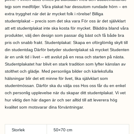
:
,
tejp som medföljer. Våra plakat har dessutom rundade hörn – en
3
0
extra trygghet när det är mycket folk i rörelse! Billiga
9
0
studentplakat – precis som det ska vara För oss är det självklart
9
att ett studentplakat inte ska kosta för mycket. Bläddra bland våra
,
k
produkter, välj den design som passar dig bäst och få både bra
pris och snabb frakt. Studentplakat: Skapa en oförglömlig skylt till
0
r
din studentdag Därför betyder studentplakat så mycket Studenten
0
.
är en unik tid i livet – ett avslut på en resa och starten på nästa.
Studentplakatet har blivit en stark tradition som lyfter känslan av
k
stolthet och glädje. Med personliga bilder och kärleksfulla
hälsningar blir det ett minne för livet, lika självklart som
r
studentmössan. Därför ska du välja oss Hos oss får du en enkel
.
och personlig upplevelse när du skapar ditt studentplakat. Vi vet
hur viktig den här dagen är och ser alltid till att leverera hög
kvalitet som motsvarar dina förväntningar.
Storlek
50×70 cm