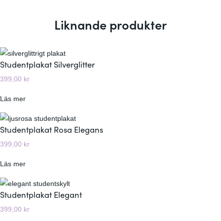
Liknande produkter
Studentplakat Silverglitter
399,00
kr
:
Läs mer
S
t
Studentplakat Rosa Elegans
u
399,00
kr
d
e
:
Läs mer
n
S
t
t
Studentplakat Elegant
p
u
l
399,00
kr
d
a