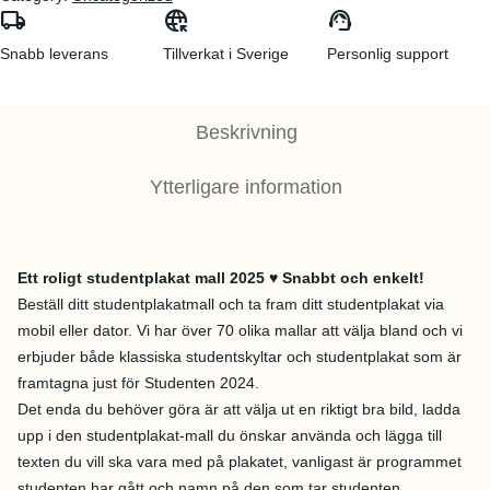
local_shipping
captive_portal
support_agent
Snabb leverans
Tillverkat i Sverige
Personlig support
Beskrivning
Ytterligare information
Ett roligt studentplakat mall 2025 ♥ Snabbt och enkelt!
Beställ ditt studentplakatmall och ta fram ditt studentplakat via
mobil eller dator. Vi har över 70 olika mallar att välja bland och vi
erbjuder både klassiska studentskyltar och studentplakat som är
framtagna just för Studenten 2024.
Det enda du behöver göra är att välja ut en riktigt bra bild, ladda
upp i den studentplakat-mall du önskar använda och lägga till
texten du vill ska vara med på plakatet, vanligast är programmet
studenten har gått och namn på den som tar studenten.