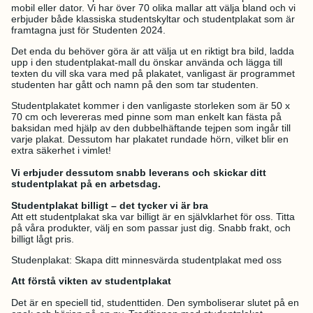
mobil eller dator. Vi har över 70 olika mallar att välja bland och vi
erbjuder både klassiska studentskyltar och studentplakat som är
framtagna just för Studenten 2024.
Det enda du behöver göra är att välja ut en riktigt bra bild, ladda
upp i den studentplakat-mall du önskar använda och lägga till
texten du vill ska vara med på plakatet, vanligast är programmet
studenten har gått och namn på den som tar studenten.
Studentplakatet kommer i den vanligaste storleken som är 50 x
70 cm och levereras med pinne som man enkelt kan fästa på
baksidan med hjälp av den dubbelhäftande tejpen som ingår till
varje plakat. Dessutom har plakatet rundade hörn, vilket blir en
extra säkerhet i vimlet!
Vi erbjuder dessutom snabb leverans och skickar ditt
studentplakat på en arbetsdag.
Studentplakat billigt – det tycker vi är bra
Att ett studentplakat ska var billigt är en självklarhet för oss. Titta
på våra produkter, välj en som passar just dig. Snabb frakt, och
billigt lågt pris.
Studenplakat: Skapa ditt minnesvärda studentplakat med oss
Att förstå vikten av studentplakat
Det är en speciell tid, studenttiden. Den symboliserar slutet på en