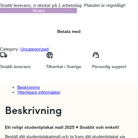
Snabb leverans, vi skickar på 1 arbetsdag. Plakatet är regntåligt!
Skapa
Betala med
Category:
Uncategorized
local_shipping
captive_portal
support_agent
Snabb leverans
Tillverkat i Sverige
Personlig support
Beskrivning
Ytterligare information
Beskrivning
Ett roligt studentplakat mall 2025 ♥ Snabbt och enkelt!
Beställ ditt studentplakatmall och ta fram ditt studentplakat via