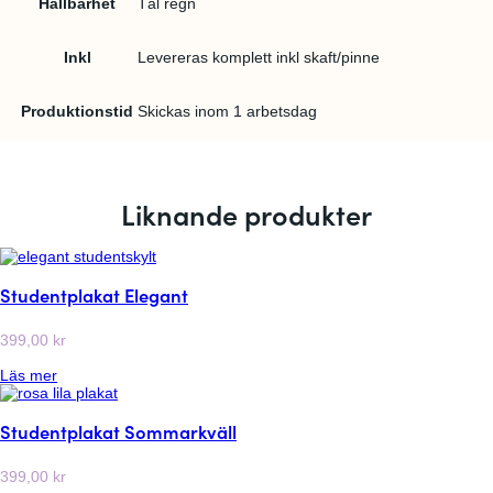
Hållbarhet
Tål regn
Inkl
Levereras komplett inkl skaft/pinne
Produktionstid
Skickas inom 1 arbetsdag
Liknande produkter
Studentplakat Elegant
399,00
kr
:
Läs mer
S
t
Studentplakat Sommarkväll
u
d
e
399,00
kr
n