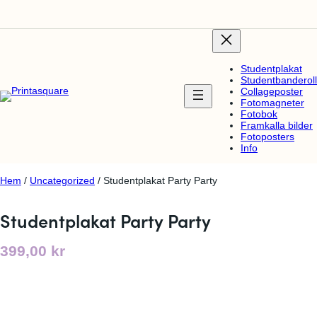
Studentplakat
Studentbanderoll
Collageposter
Fotomagneter
Fotobok
Framkalla bilder
Fotoposters
Info
Hem
/
Uncategorized
/ Studentplakat Party Party
Studentplakat Party Party
399,00
kr