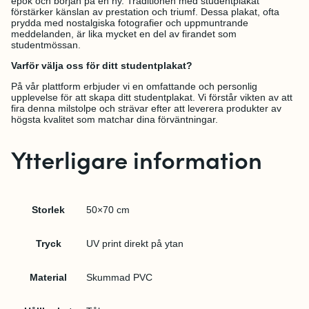
epok och början på en ny. Traditionen med studentplakat
förstärker känslan av prestation och triumf. Dessa plakat, ofta
prydda med nostalgiska fotografier och uppmuntrande
meddelanden, är lika mycket en del av firandet som
studentmössan.
Varför välja oss för ditt studentplakat?
På vår plattform erbjuder vi en omfattande och personlig
upplevelse för att skapa ditt studentplakat. Vi förstår vikten av att
fira denna milstolpe och strävar efter att leverera produkter av
högsta kvalitet som matchar dina förväntningar.
Ytterligare information
Storlek
50×70 cm
Tryck
UV print direkt på ytan
Material
Skummad PVC