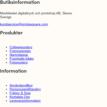
Butiksinformation
d
a
S
e
t
i
n
R
l
t
Markbladet digitaltryck och printshop AB, Skene.
o
v
p
Sverige
s
e
l
a
r
a
kundservice@printasquare.com
F
k
l
Produkter
a
o
t
w
L
i
l
Collageposters
a
Fotomagneter
F
Namnlappar
l
Framkalla bilder
o
Fotoposters
w
Information
Användarvillkor
Personuppgiftspolicy
Frågor & Svar
Kontakta Oss
Leveransinformation