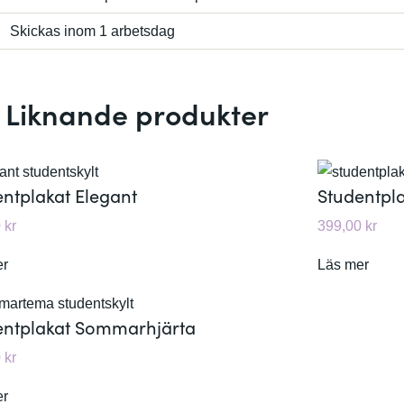
Skickas inom 1 arbetsdag
Liknande produkter
ntplakat Elegant
Studentpla
0
kr
399,00
kr
:
:
er
Läs mer
S
S
t
t
entplakat Sommarhjärta
u
u
0
kr
d
d
e
e
:
er