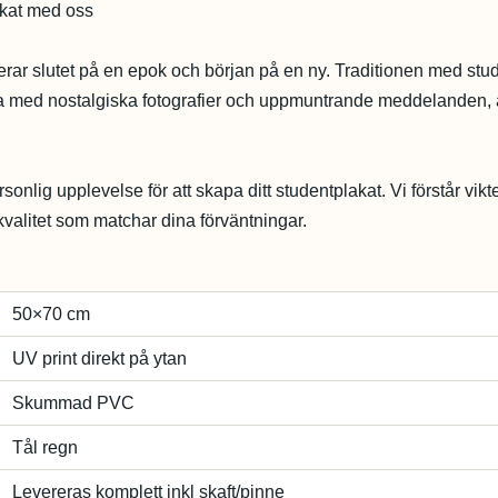
akat med oss
serar slutet på en epok och början på en ny. Traditionen med stu
dda med nostalgiska fotografier och uppmuntrande meddelanden, ä
onlig upplevelse för att skapa ditt studentplakat. Vi förstår vikt
 kvalitet som matchar dina förväntningar.
50×70 cm
UV print direkt på ytan
Skummad PVC
Tål regn
Levereras komplett inkl skaft/pinne