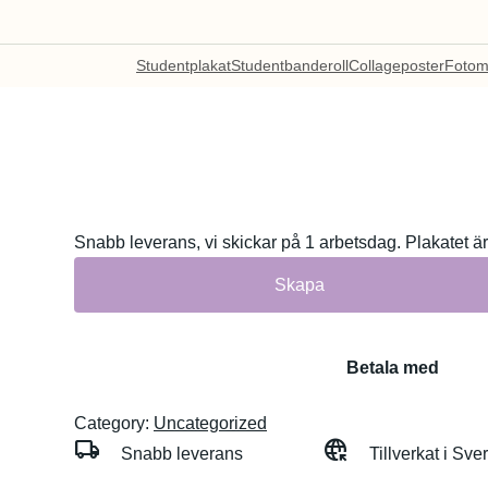
Studentplakat
Studentbanderoll
Collageposter
Fotom
Snabb leverans, vi skickar på 1 arbetsdag. Plakatet är 
Skapa
Betala med
Category:
Uncategorized
local_shipping
captive_portal
Snabb leverans
Tillverkat i Sve