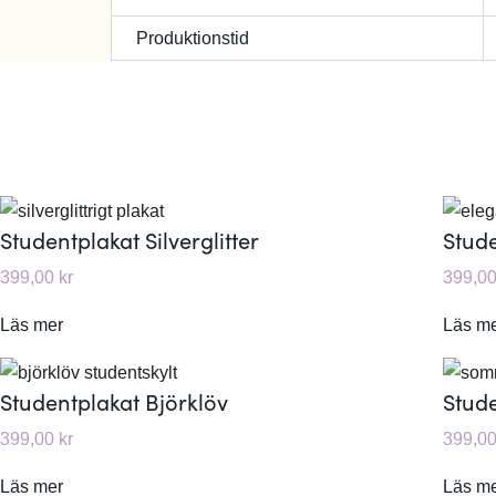
Produktionstid
Studentplakat Silverglitter
Stude
399,00
kr
399,0
:
Läs mer
Läs m
S
t
Studentplakat Björklöv
Stud
u
399,00
kr
399,0
d
e
:
Läs mer
Läs m