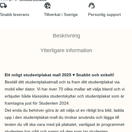
local_shipping
captive_portal
support_agent
Snabb leverans
Tillverkat i Sverige
Personlig support
Beskrivning
Ytterligare information
Ett roligt studentplakat mall 2025 ♥ Snabbt och enkelt!
Beställ ditt studentplakatmall och ta fram ditt studentplakat via
mobil eller dator. Vi har över 70 olika mallar att välja bland och vi
erbjuder både klassiska studentskyltar och studentplakat som är
framtagna just för Studenten 2024.
Det enda du behöver göra är att välja ut en riktigt bra bild, ladda
upp i den studentplakat-mall du önskar använda och lägga till
texten du vill ska vara med på plakatet, vanligast är programmet
studenten har gått och namn på den som tar studenten.