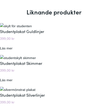
Liknande produkter
Studentplakat Guldlinjer
399,00
kr
:
Läs mer
S
t
Studentplakat Skimmer
u
399,00
kr
d
e
:
Läs mer
n
S
t
t
Studentplakat Silverlinjer
p
u
l
399,00
kr
d
a