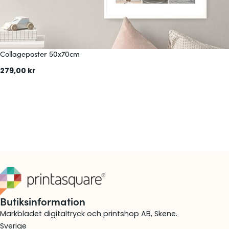
r
5
0
x
Collageposter 50x70cm
5
0
279,00
kr
c
:
Läs mer
m
C
o
l
l
a
g
e
p
o
Butiksinformation
s
Markbladet digitaltryck och printshop AB, Skene.
t
Sverige