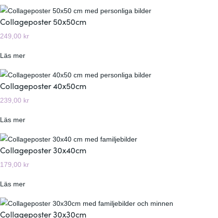
C
o
Collageposter 50x50cm
l
249,00
kr
l
a
:
Läs mer
g
C
e
o
Collageposter 40x50cm
p
l
o
239,00
kr
l
s
a
t
:
Läs mer
g
e
C
e
r
o
Collageposter 30x40cm
p
4
l
o
179,00
kr
0
l
s
x
a
t
:
Läs mer
4
g
e
C
0
e
r
o
Collageposter 30x30cm
c
p