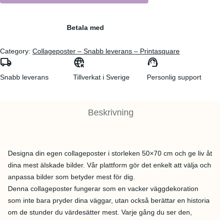
Betala med
Category:
Collageposter – Snabb leverans – Printasquare
local_shipping
captive_portal
support_agent
Snabb leverans
Tillverkat i Sverige
Personlig support
Beskrivning
Designa din egen collageposter i storleken 50×70 cm och ge liv åt
dina mest älskade bilder. Vår plattform gör det enkelt att välja och
anpassa bilder som betyder mest för dig.
Denna collageposter fungerar som en vacker väggdekoration
som inte bara pryder dina väggar, utan också berättar en historia
om de stunder du värdesätter mest. Varje gång du ser den,